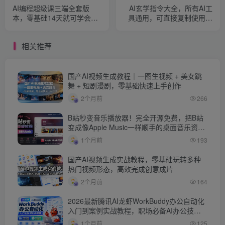
AI编程超级课三端全套版
AI玄学指令大全，所有AI工
本，零基础14天就可学会独
具通用，可直接复制使用，
立网站开发-小程序APP开发
快速生成专业命理分析
相关推荐
国产AI视频生成教程｜一图生视频 + 美女跳
舞 + 短剧漫剧，零基础快速上手创作
2个月前
266
B站秒变音乐播放器！完全开源免费，把B站
变成像Apple Music一样顺手的桌面音乐资料
库，BiliMusic
1个月前
193
国产AI视频生成实战教程，零基础玩转多种
热门视频形态，高效完成创意成片
2个月前
164
2026最新腾讯AI龙虾WorkBuddy办公自动化
入门到案例实战教程，职场必备AI办公技
能，告别加班，效率翻倍
1个月前
125