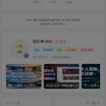
点赞
12
分享
收藏
I am the luckiest person in the world.
我是世界上最幸运的人
站长
关注
0
8485
0
8.5W+
34.6W+
你只管努力，其他交给奇迹！
国产AI视频生成教程｜一图生视频 + 美女跳舞 + 短剧漫剧，零基础快速上手创作
B站秒变音乐播放器！完全开源免费，把B站变成像Apple Music一样顺手的桌面音乐资料库，BiliMusic
上一篇
下一篇