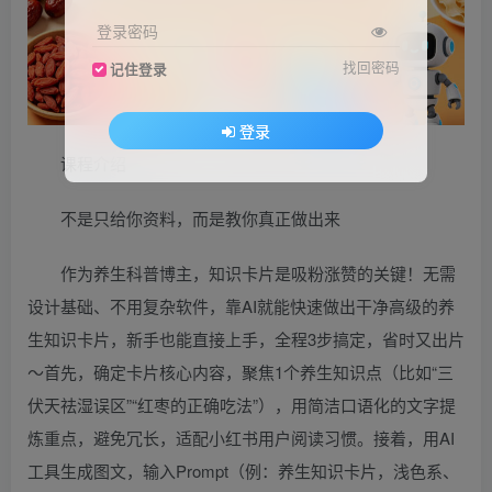
登录密码
找回密码
记住登录
登录
课程介绍
不是只给你资料，而是教你真正做出来
作为养生科普博主，知识卡片是吸粉涨赞的关键！无需
设计基础、不用复杂软件，靠AI就能快速做出干净高级的养
生知识卡片，新手也能直接上手，全程3步搞定，省时又出片
～首先，确定卡片核心内容，聚焦1个养生知识点（比如“三
伏天祛湿误区”“红枣的正确吃法”），用简洁口语化的文字提
炼重点，避免冗长，适配小红书用户阅读习惯。接着，用AI
工具生成图文，输入Prompt（例：养生知识卡片，浅色系、