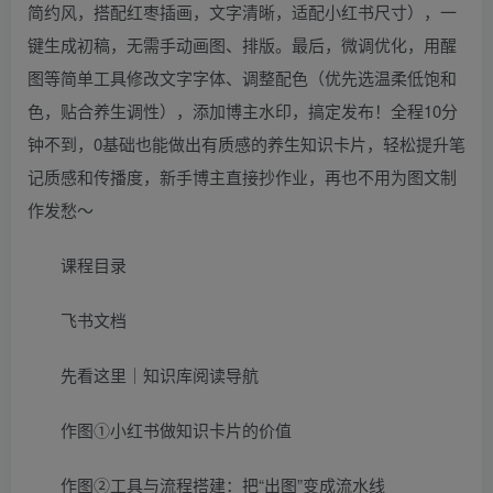
简约风，搭配红枣插画，文字清晰，适配小红书尺寸），一
键生成初稿，无需手动画图、排版。最后，微调优化，用醒
图等简单工具修改文字字体、调整配色（优先选温柔低饱和
色，贴合养生调性），添加博主水印，搞定发布！全程10分
钟不到，0基础也能做出有质感的养生知识卡片，轻松提升笔
记质感和传播度，新手博主直接抄作业，再也不用为图文制
作发愁～
课程目录
飞书文档
先看这里｜知识库阅读导航
作图①小红书做知识卡片的价值
作图②工具与流程搭建：把“出图”变成流水线