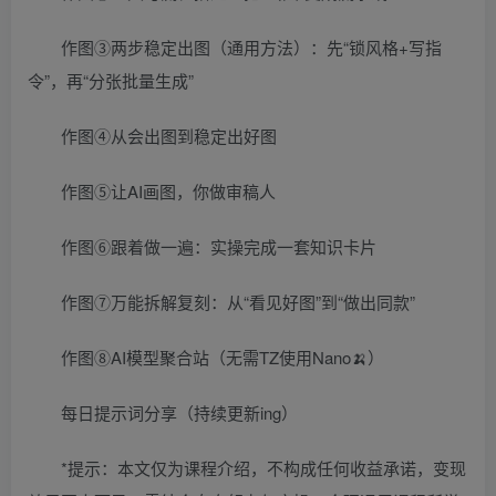
作图③两步稳定出图（通用方法）：先“锁风格+写指
令”，再“分张批量生成”
作图④从会出图到稳定出好图
作图⑤让AI画图，你做审稿人
作图⑥跟着做一遍：实操完成一套知识卡片
作图⑦万能拆解复刻：从“看见好图”到“做出同款”
作图⑧AI模型聚合站（无需TZ使用Nano🍌）
每日提示词分享（持续更新ing）
*提示：本文仅为课程介绍，不构成任何收益承诺，变现