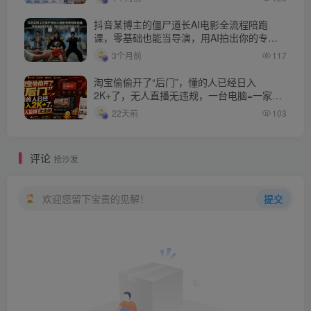
抖音某博主的僵尸道长AI电影全流程陪跑
课，零基础也能当导演，用AI拍出你的专属
大片
3个月前
117
淘宝偷偷开了“后门”，懂的人已经日入
2K+了，无人直播无违规，一台电脑=一家24
小时营业的线上门店【揭秘】
22天前
103
评论
抢沙发
欢迎您留下宝贵的见解！
提交