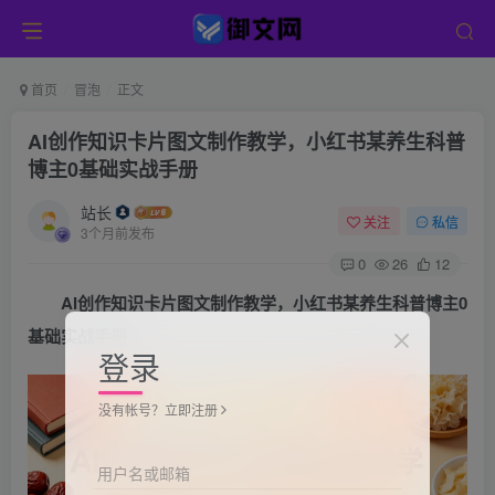
首页
冒泡
正文
AI创作知识卡片图文制作教学，小红书某养生科普
博主0基础实战手册
站长
关注
私信
3个月前发布
0
26
12
AI创作知识卡片图文制作教学，小红书某养生科普博主0
基础实战手册
登录
没有帐号？立即注册
用户名或邮箱