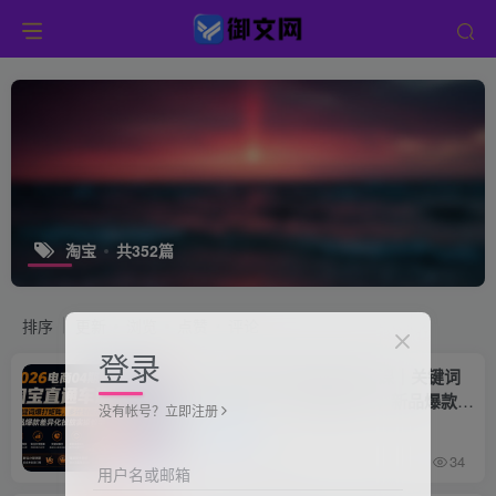
淘宝
共352篇
排序
更新
浏览
点赞
评论
登录
2026电商04期淘宝直通车课｜关键词
爆打矩阵，多计划低出价，新品爆款差
没有帐号？立即注册
异化投放实操教学
中创网
2小时前
34
用户名或邮箱