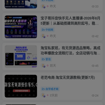
昨天
33
宝子哥抖音快手无人直播课-2026年8月
5更新｜从基础搭建到高阶起号，稳号
防封技术，搭建自动化直播变现体系
中创网
昨天
42
淘宝私家班，有无货源选品策略，高成
功率爆款全流程打法，全店动销与淘短
+付费引流(更新2026年08月05日)
冒泡
前天
45
老范电商·淘宝无货源教程(更新7月)
自学成才网
2天前
24