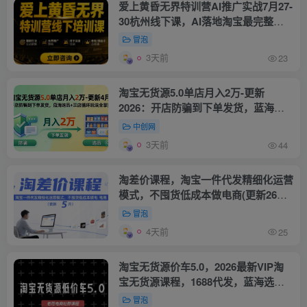
爱上黄昏无界特训营AI推广实战7月27-
30杭州线下课，AI落地淘宝最完整的
课程，学天猫淘宝的老板必看
冒泡
3天前
23
淘宝无货源5.0单店月入2万-更新
2026：开店防骗到下单发货，蓝海选
品+三店循环玩法全掌握
中创网
3天前
44
淘差价课程，淘宝一件代发精细化运营
模式，不囤货低成本做电商(更新26年7
月)
冒泡
4天前
25
淘宝无货源价车5.0，​2026最新VIP淘
宝无货源课程，1688代发，蓝海选
品，零成本创业首选(更新26年8月3日)
冒泡