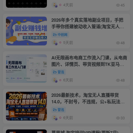
4天前
45
2026年多个真实落地副业项目，手把
手带你搭建被动收入管道(淘宝无人直
播、海外TK拉新…
中创网
5天前
48
AI无限画布电商工作流入门课，从电商
图片、详情页、带货视频到TK亚马逊
产品上架模板实战,一套课程搞定
冒泡
6天前
48
2026最新技术，淘宝无人直播带货
14.0，不封号，不违规，公+私玩法，
操作简单，日入10张【揭秘】
冒泡
6天前
33
幕思城·淘宝培训VIP课程(更新7月)