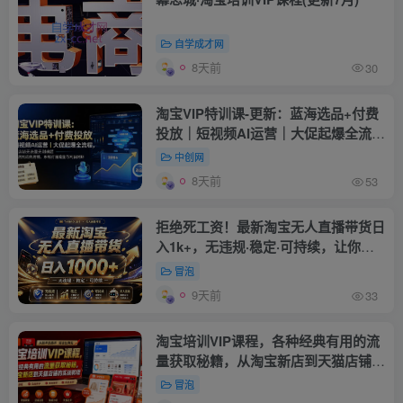
自学成才网
8天前
30
淘宝VIP特训课-更新：蓝海选品+付费
投放｜短视频AI运营｜大促起爆全流
程，破解店铺无流量无利润难题
中创网
8天前
53
拒绝死工资！最新淘宝无人直播带货日
入1k+，无违规·稳定·可持续，让你睡
觉都在进账【揭秘】
冒泡
9天前
33
淘宝培训VIP课程，各种经典有用的流
量获取秘籍，从淘宝新店到天猫店铺的
实战教程(更新7月29日)
冒泡