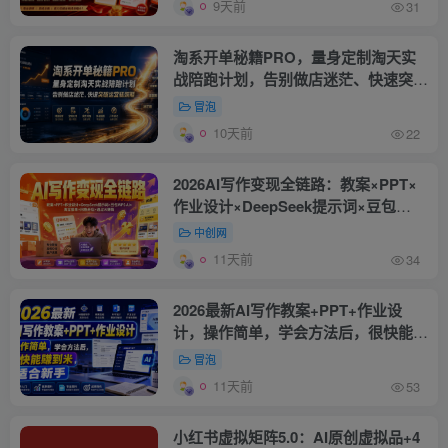
9天前
31
淘系开单秘籍PRO，量身定制淘天实
战陪跑计划，告别做店迷茫、快速突破
运营瓶颈期(更新20260728)
冒泡
10天前
22
2026AI写作变现全链路：教案×PPT×
作业设计×DeepSeek提示词×豆包
WPS AI×淘宝接单×闲鱼开店×通过AI
中创网
賺钱
11天前
34
2026最新AI写作教案+PPT+作业设
计，操作简单，学会方法后，很快能賺
到米，适合新手
冒泡
11天前
53
小红书虚拟矩阵5.0：AI原创虚拟品+4