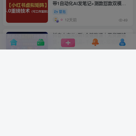
带1自动化AI发笔记+测款怼款双模式
(可工作室放大)
冒泡
12天前
49
抖音小店从0到1全链路课｜无货源铺
货+精细化选品+千川投流+短视频带货
+百套实战案例系统变现课(2026年7月
冒泡
更新)
12天前
47
抖店实战必修课｜2026最新全链路运
营教程，吃透无货源铺货、精细化选
品、千川投流落地玩法
中创网
12天前
47
兵哥电商·抖音小店从0到1全链路(更新
7月)
自学成才网
12天前
51