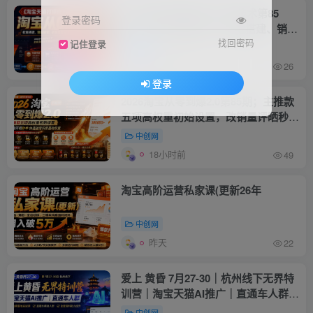
《淘宝天猫打爆班》原创技术第85
登录密码
期，淘宝从0到爆2.0，权重搭建、销量
破零、多维组合玩法、全周期起量投产
找回密码
记住登录
冒泡
实操教程
10小时前
26
登录
2026淘宝从零到爆2.0第85期；主推款
五项高权重初始设置，改销量评晒秒单
快速破零积累基础权重
中创网
18小时前
49
淘宝高阶运营私家课(更新26年
中创网
昨天
22
爱上 黄昏 7月27-30｜杭州线下无界特
训营｜淘宝天猫AI推广｜直通车人群｜
全套PPT SOP思维导图资料包
中创网